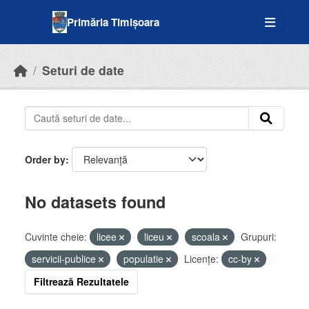
Skip to main content
Primăria Timișoara
Seturi de date
Order by
No datasets found
Cuvinte cheie:
licee
liceu
scoala
Grupuri:
servicii-publice
populatie
Licenţe:
cc-by
Filtrează Rezultatele