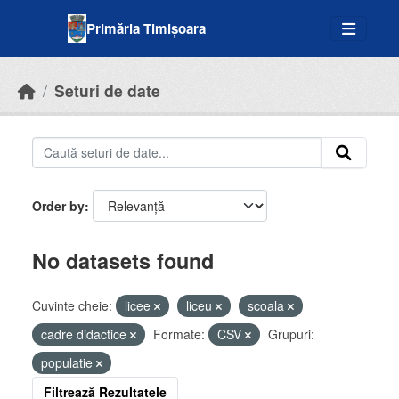
Skip to main content
Primăria Timișoara
Seturi de date
Order by
No datasets found
Cuvinte cheie:
licee
liceu
scoala
cadre didactice
Formate:
CSV
Grupuri:
populatie
Filtrează Rezultatele