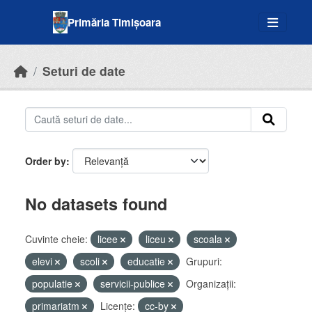
Skip to main content
Primăria Timișoara
Seturi de date
Order by
No datasets found
Cuvinte cheie:
licee
liceu
scoala
elevi
scoli
educatie
Grupuri:
populatie
servicii-publice
Organizații:
primariatm
Licenţe:
cc-by