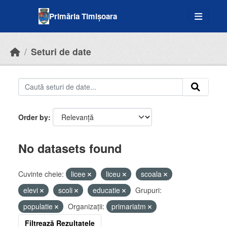
Skip to main content
Primăria Timișoara
Seturi de date
Order by
No datasets found
Cuvinte cheie:
licee
liceu
scoala
elevi
scoli
educatie
Grupuri:
populatie
Organizații:
primariatm
Filtrează Rezultatele