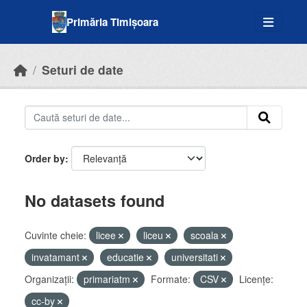
Skip to main content
Primăria Timișoara
Seturi de date
Order by
No datasets found
Cuvinte cheie:
licee
liceu
scoala
invatamant
educatie
universitati
Organizații:
primariatm
Formate:
CSV
Licenţe:
cc-by