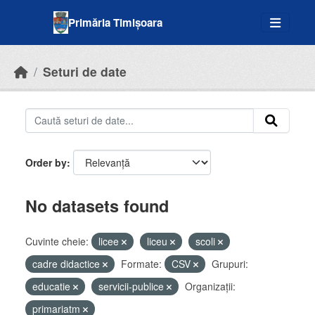
Skip to main content
Primăria Timișoara
Seturi de date
Order by
No datasets found
Cuvinte cheie:
licee
liceu
scoli
cadre didactice
Formate:
CSV
Grupuri:
educatie
servicii-publice
Organizații:
primariatm