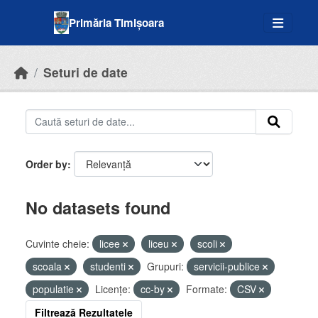
Skip to main content
Primăria Timișoara
Seturi de date
Order by
No datasets found
Cuvinte cheie:
licee
liceu
scoli
scoala
studenti
Grupuri:
servicii-publice
populatie
Licenţe:
cc-by
Formate:
CSV
Filtrează Rezultatele