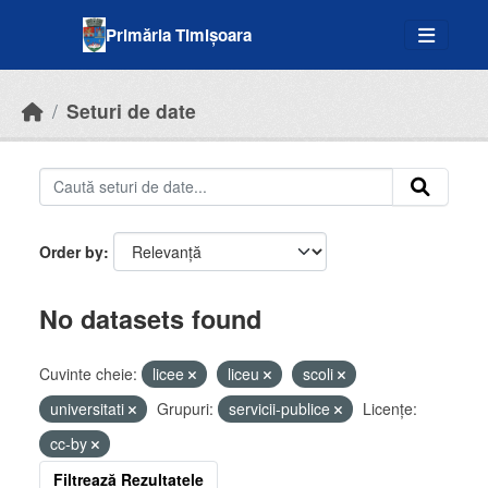
Skip to main content
Primăria Timișoara
Seturi de date
Order by
No datasets found
Cuvinte cheie:
licee
liceu
scoli
universitati
Grupuri:
servicii-publice
Licenţe:
cc-by
Filtrează Rezultatele