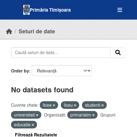
Skip to main content
Primăria Timișoara
Seturi de date
Order by
No datasets found
Cuvinte cheie:
licee
liceu
studenti
universitati
Organizații:
primariatm
Grupuri:
educatie
Filtrează Rezultatele