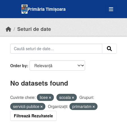
Skip to main content
Primăria Timișoara
Seturi de date
Order by
No datasets found
Cuvinte cheie:
licee
scoala
Grupuri:
servicii-publice
Organizații:
primariatm
Filtrează Rezultatele