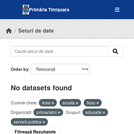
Skip to main content
Primăria Timișoara
Seturi de date
Order by
No datasets found
Cuvinte cheie:
licee
scoala
liceu
Organizații:
primariatm
Grupuri:
educatie
servicii-publice
Filtrează Rezultatele