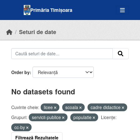
Skip to main content
Primăria Timișoara
Seturi de date
Order by
No datasets found
Cuvinte cheie:
licee
scoala
cadre didactice
Grupuri:
servicii-publice
populatie
Licenţe:
cc-by
Filtrează Rezultatele