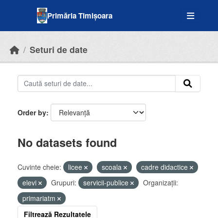
Skip to main content
Primăria Timișoara
Seturi de date
Order by
No datasets found
Cuvinte cheie:
licee
scoala
cadre didactice
elevi
Grupuri:
servicii-publice
Organizații:
primariatm
Filtrează Rezultatele