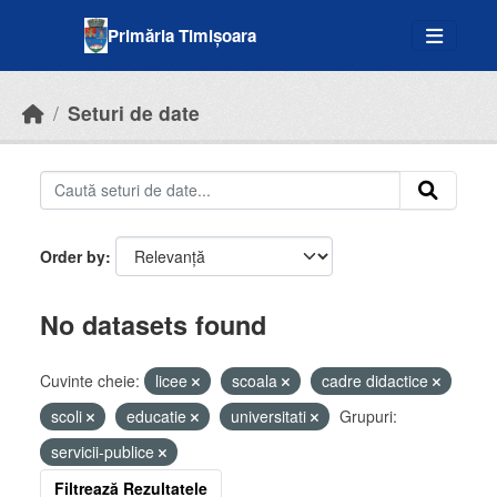
Skip to main content
Primăria Timișoara
Seturi de date
Order by
No datasets found
Cuvinte cheie:
licee
scoala
cadre didactice
scoli
educatie
universitati
Grupuri:
servicii-publice
Filtrează Rezultatele