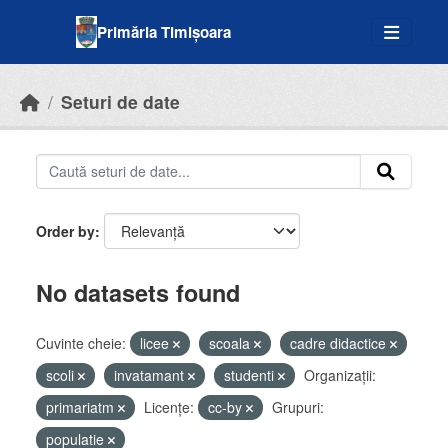
Skip to main content
Primăria Timișoara
Seturi de date
Order by
No datasets found
Cuvinte cheie:
licee
scoala
cadre didactice
scoli
invatamant
studenti
Organizații:
primariatm
Licenţe:
cc-by
Grupuri:
populatie