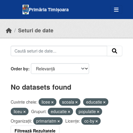
Skip to main content
Primăria Timișoara
Seturi de date
Order by
No datasets found
Cuvinte cheie:
licee
scoala
educatie
liceu
Grupuri:
educatie
populatie
Organizații:
primariatm
Licenţe:
cc-by
Filtrează Rezultatele