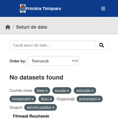
Skip to main content
Primăria Timișoara
Seturi de date
Order by
No datasets found
Cuvinte cheie:
licee
scoala
educatie
invatamant
liceu
Organizații:
primariatm
Grupuri:
servicii-publice
Filtrează Rezultatele