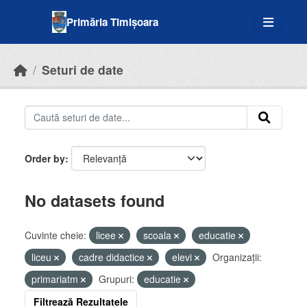
Skip to main content
Primăria Timișoara
Seturi de date
Order by
No datasets found
Cuvinte cheie:
licee
scoala
educatie
liceu
cadre didactice
elevi
Organizații:
primariatm
Grupuri:
educatie
Filtrează Rezultatele