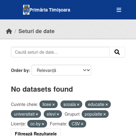
Skip to main content
Primăria Timișoara
Seturi de date
Order by
No datasets found
Cuvinte cheie:
licee
scoala
educatie
universitati
elevi
Grupuri:
populatie
Licenţe:
cc-by
Formate:
CSV
Filtrează Rezultatele