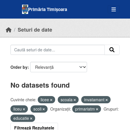
Skip to main content
Primăria Timișoara
Seturi de date
Order by
No datasets found
Cuvinte cheie:
licee
scoala
invatamant
liceu
scoli
Organizații:
primariatm
Grupuri:
educatie
Filtrează Rezultatele