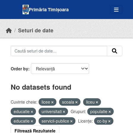
Skip to main content
Primăria Timișoara
Seturi de date
Order by
No datasets found
Cuvinte cheie:
licee
scoala
liceu
educatie
universitati
Grupuri:
populatie
educatie
servicii-publice
Licenţe:
cc-by
Filtrează Rezultatele