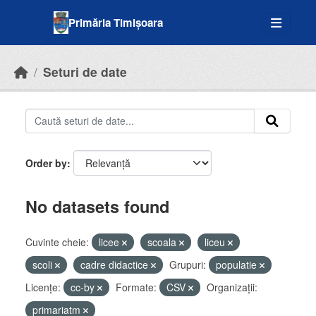
Skip to main content
Primăria Timișoara
Seturi de date
Order by
No datasets found
Cuvinte cheie:
licee
scoala
liceu
scoli
cadre didactice
Grupuri:
populatie
Licenţe:
cc-by
Formate:
CSV
Organizații:
primariatm