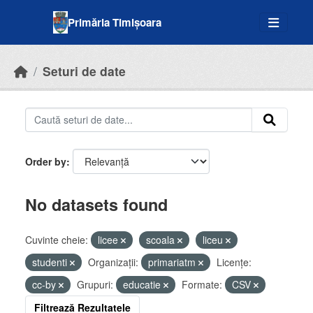
Skip to main content
Primăria Timișoara
Seturi de date
Order by
No datasets found
Cuvinte cheie:
licee
scoala
liceu
studenti
Organizații:
primariatm
Licenţe:
cc-by
Grupuri:
educatie
Formate:
CSV
Filtrează Rezultatele