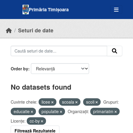
Skip to main content
Primăria Timișoara
Seturi de date
Order by
No datasets found
Cuvinte cheie:
licee
scoala
scoli
Grupuri:
educatie
populatie
Organizații:
primariatm
Licenţe:
cc-by
Filtrează Rezultatele