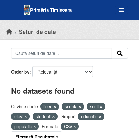
Skip to main content
Primăria Timișoara
Seturi de date
Order by
No datasets found
Cuvinte cheie:
licee
scoala
scoli
elevi
studenti
Grupuri:
educatie
populatie
Formate:
CSV
Filtrează Rezultatele