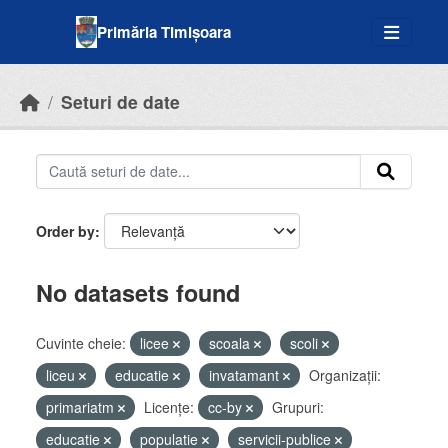
Skip to main content
Primăria Timișoara
Seturi de date
Order by
No datasets found
Cuvinte cheie:
licee
scoala
scoli
liceu
educatie
invatamant
Organizații:
primariatm
Licenţe:
cc-by
Grupuri:
educatie
populatie
servicii-publice