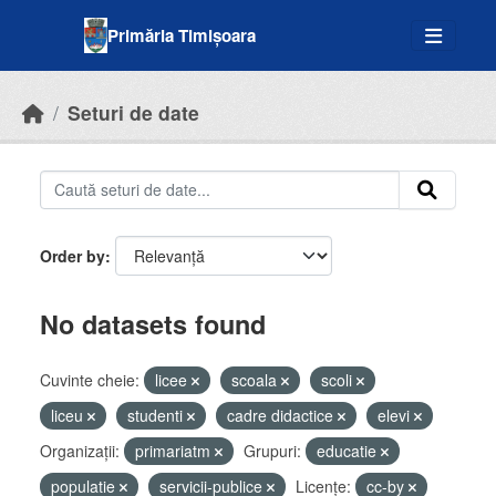
Skip to main content
Primăria Timișoara
Seturi de date
Order by
No datasets found
Cuvinte cheie:
licee
scoala
scoli
liceu
studenti
cadre didactice
elevi
Organizații:
primariatm
Grupuri:
educatie
populatie
servicii-publice
Licenţe:
cc-by