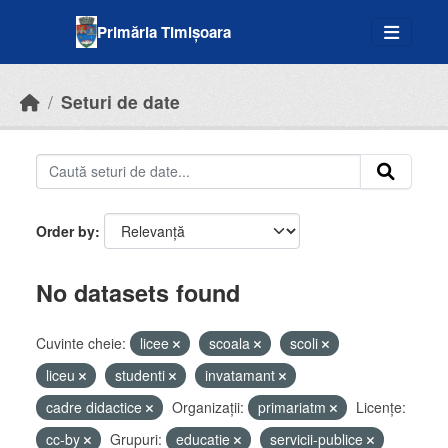
Skip to main content
Primăria Timișoara
Seturi de date
Order by
No datasets found
Cuvinte cheie:
licee
scoala
scoli
liceu
studenti
invatamant
cadre didactice
Organizații:
primariatm
Licenţe:
cc-by
Grupuri:
educatie
servicii-publice