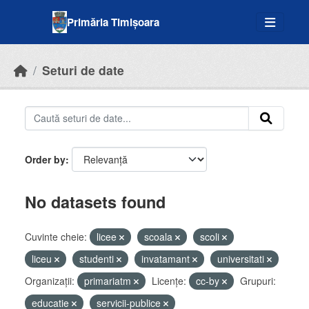
Skip to main content
Primăria Timișoara
Seturi de date
Order by
No datasets found
Cuvinte cheie:
licee
scoala
scoli
liceu
studenti
invatamant
universitati
Organizații:
primariatm
Licenţe:
cc-by
Grupuri:
educatie
servicii-publice