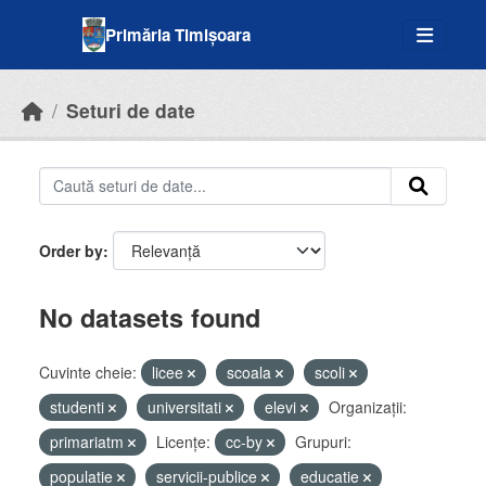
Skip to main content
Primăria Timișoara
Seturi de date
Order by
No datasets found
Cuvinte cheie:
licee
scoala
scoli
studenti
universitati
elevi
Organizații:
primariatm
Licenţe:
cc-by
Grupuri:
populatie
servicii-publice
educatie