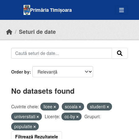
Skip to main content
Primăria Timișoara
Seturi de date
Order by
No datasets found
Cuvinte cheie:
licee
scoala
studenti
universitati
Licenţe:
cc-by
Grupuri:
populatie
Filtrează Rezultatele