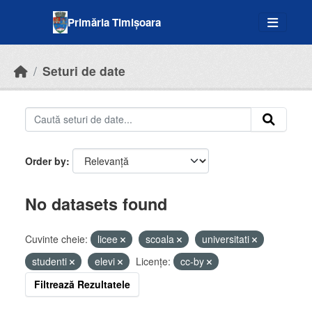
Skip to main content
Primăria Timișoara
Seturi de date
Order by
No datasets found
Cuvinte cheie:
licee
scoala
universitati
studenti
elevi
Licenţe:
cc-by
Filtrează Rezultatele