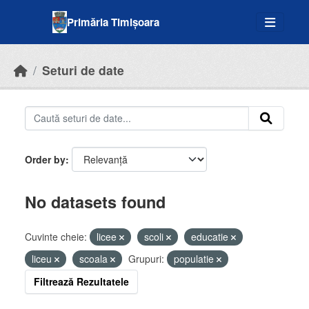
Skip to main content
Primăria Timișoara
Seturi de date
Order by
No datasets found
Cuvinte cheie:
licee
scoli
educatie
liceu
scoala
Grupuri:
populatie
Filtrează Rezultatele