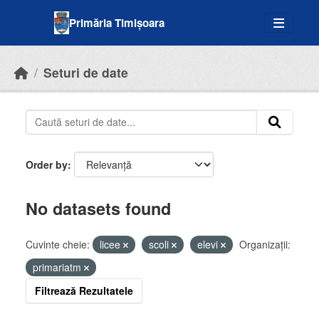
Skip to main content
Primăria Timișoara
Seturi de date
Order by
No datasets found
Cuvinte cheie:
licee
scoli
elevi
Organizații:
primariatm
Filtrează Rezultatele