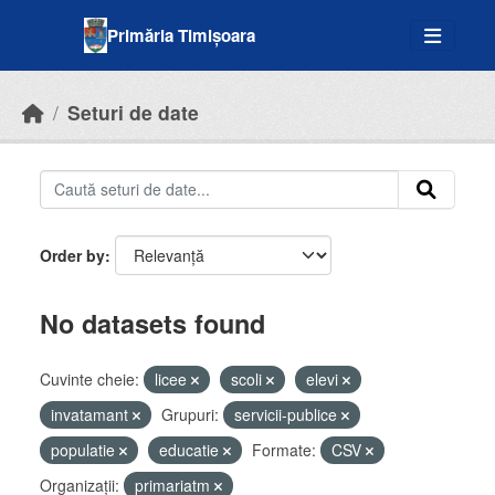
Skip to main content
Primăria Timișoara
Seturi de date
Order by
No datasets found
Cuvinte cheie:
licee
scoli
elevi
invatamant
Grupuri:
servicii-publice
populatie
educatie
Formate:
CSV
Organizații:
primariatm