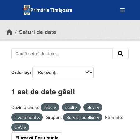
Skip to main content
Primăria Timișoara
Seturi de date
Order by
1 set de date găsit
Cuvinte cheie:
licee
scoli
elevi
invatamant
Grupuri:
Servicii publice
Formate:
CSV
Filtrează Rezultatele