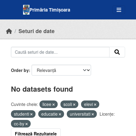
Skip to main content
Primăria Timișoara
Seturi de date
Order by
No datasets found
Cuvinte cheie:
licee
scoli
elevi
studenti
educatie
universitati
Licenţe:
cc-by
Filtrează Rezultatele