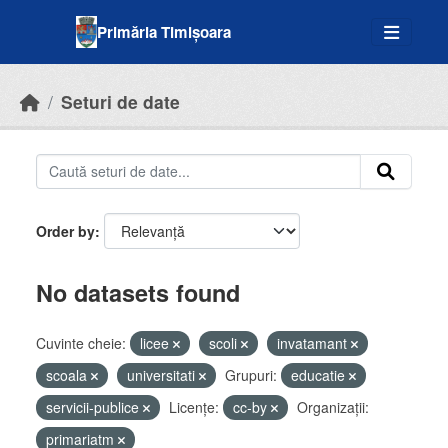
Skip to main content
Primăria Timișoara
Seturi de date
Order by
No datasets found
Cuvinte cheie:
licee
scoli
invatamant
scoala
universitati
Grupuri:
educatie
servicii-publice
Licenţe:
cc-by
Organizații:
primariatm