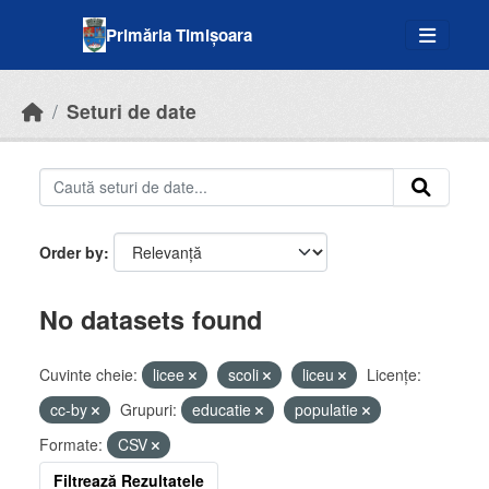
Skip to main content
Primăria Timișoara
Seturi de date
Order by
No datasets found
Cuvinte cheie:
licee
scoli
liceu
Licenţe:
cc-by
Grupuri:
educatie
populatie
Formate:
CSV
Filtrează Rezultatele