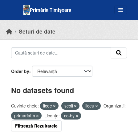
Skip to main content
Primăria Timișoara
Seturi de date
Order by
No datasets found
Cuvinte cheie:
licee
scoli
liceu
Organizații:
primariatm
Licenţe:
cc-by
Filtrează Rezultatele