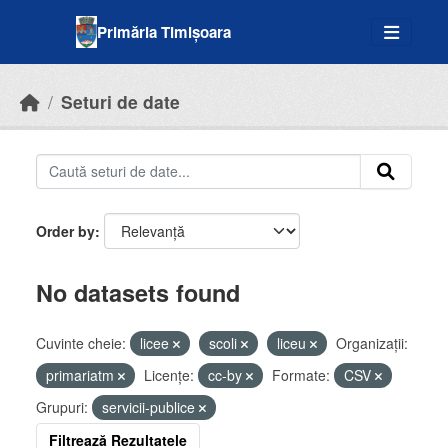
Skip to main content
Primăria Timișoara
Seturi de date
Order by
No datasets found
Cuvinte cheie:
licee
scoli
liceu
Organizații:
primariatm
Licenţe:
cc-by
Formate:
CSV
Grupuri:
servicii-publice
Filtrează Rezultatele