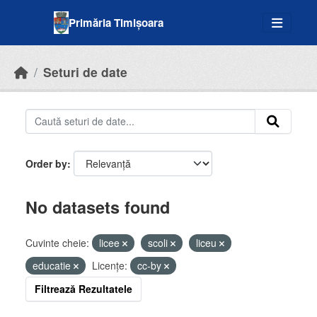
Skip to main content
Primăria Timișoara
Seturi de date
Order by
No datasets found
Cuvinte cheie:
licee
scoli
liceu
educatie
Licenţe:
cc-by
Filtrează Rezultatele