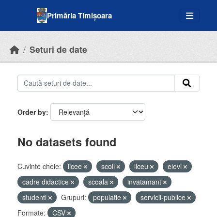
Skip to main content
Primăria Timișoara
Seturi de date
Order by
No datasets found
Cuvinte cheie:
licee
scoli
liceu
elevi
cadre didactice
scoala
invatamant
studenti
Grupuri:
populatie
servicii-publice
Formate:
CSV