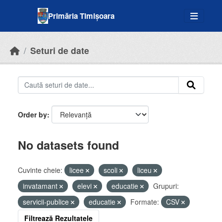
Skip to main content
Primăria Timișoara
Seturi de date
Order by
No datasets found
Cuvinte cheie:
licee
scoli
liceu
invatamant
elevi
educatie
Grupuri:
servicii-publice
educatie
Formate:
CSV
Filtrează Rezultatele