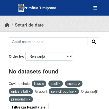
Skip to main content
Primăria Timișoara
Seturi de date
Order by
No datasets found
Cuvinte cheie:
licee
scoli
scoala
universitati
Grupuri:
servicii-publice
Organizații:
primariatm
Filtrează Rezultatele