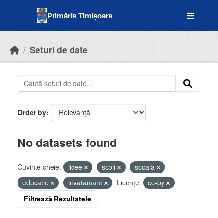
Skip to main content
Primăria Timișoara
Seturi de date
Order by
No datasets found
Cuvinte cheie:
licee
scoli
scoala
educatie
invatamant
Licenţe:
cc-by
Filtrează Rezultatele