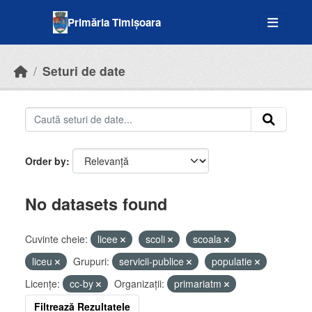
Skip to main content
Primăria Timișoara
Seturi de date
Order by
No datasets found
Cuvinte cheie:
licee
scoli
scoala
liceu
Grupuri:
servicii-publice
populatie
Licenţe:
cc-by
Organizații:
primariatm
Filtrează Rezultatele