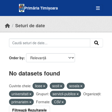
Skip to main content
Primăria Timișoara
Seturi de date
Order by
No datasets found
Cuvinte cheie:
licee
scoli
scoala
universitati
Grupuri:
servicii-publice
Organizații:
primariatm
Formate:
CSV
Filtrează Rezultatele