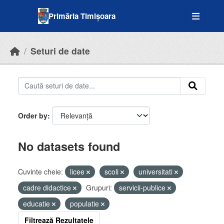
Skip to main content
Primăria Timișoara
Seturi de date
Order by
No datasets found
Cuvinte cheie:
licee
scoli
universitati
cadre didactice
Grupuri:
servicii-publice
educatie
populatie
Filtrează Rezultatele