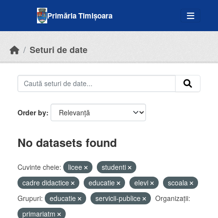
Skip to main content
Primăria Timișoara
Seturi de date
Order by
No datasets found
Cuvinte cheie:
licee
studenti
cadre didactice
educatie
elevi
scoala
Grupuri:
educatie
servicii-publice
Organizații:
primariatm